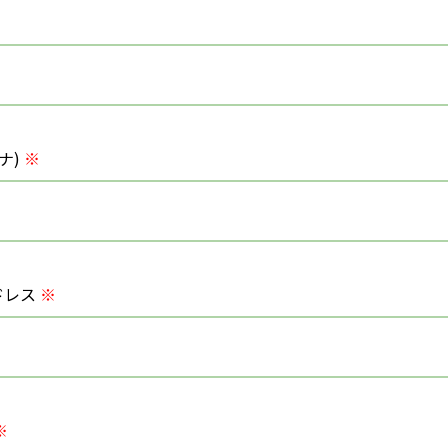
ナ)
※
ドレス
※
※